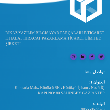
RİKAZ YAZILIM BİLGİSAYAR PARÇALARI E-TİCARET
İTHALAT İHRACAT PAZARLAMA TİCARET LİMİTED
ŞİRKETİ
تواصل معنا
العنوان 1:
Karatarla Mah., Körükçü SK ; Körükçü İş hanı , No: 5 İÇ
KAPI NO: 80 ŞAHİNBEY GAZİANTEP
الهاتف:
+905550677528