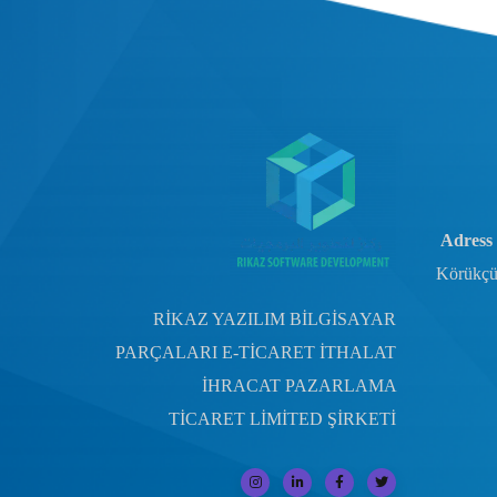
Adress 
Körükçü
RİKAZ YAZILIM BİLGİSAYAR
PARÇALARI E-TİCARET İTHALAT
İHRACAT PAZARLAMA
TİCARET LİMİTED ŞİRKETİ