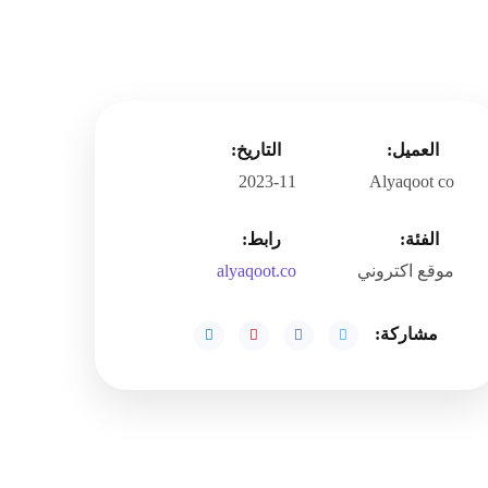
العميل:
التاريخ:
2023-11
Alyaqoot co
الفئة:
رابط:
موقع اكتروني
alyaqoot.co
مشاركة: