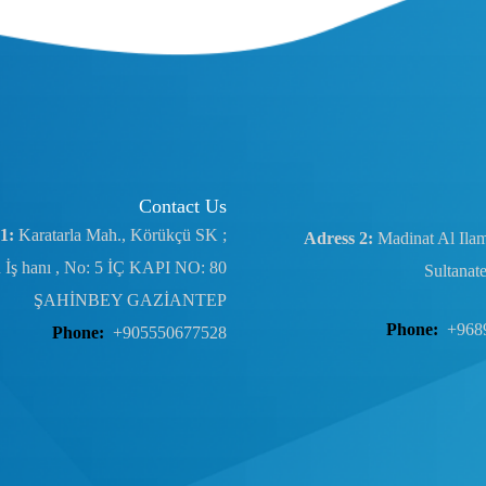
Contact Us
1:
Karatarla Mah., Körükçü SK ;
Adress 2:
Madinat Al Ila
 İş hanı , No: 5 İÇ KAPI NO: 80
Sultanat
ŞAHİNBEY GAZİANTEP
Phone:
+968
Phone:
+905550677528