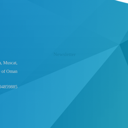
Newsletter
m, Muscat,
e of Oman
94859885