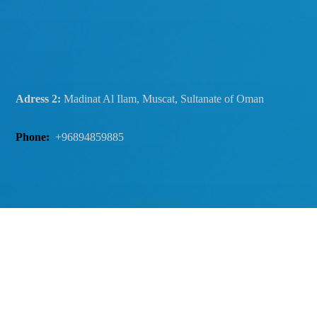
Adress 2:
Madinat Al Ilam, Muscat, Sultanate of Oman
Phone:
+96894859885
Newsletter