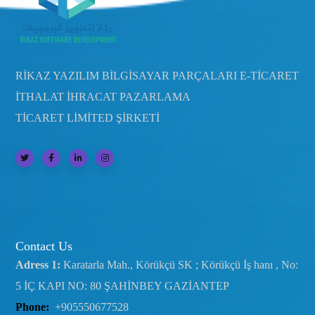
RİKAZ YAZILIM BİLGİSAYAR PARÇALARI E-TİCARET
İTHALAT İHRACAT PAZARLAMA
TİCARET LİMİTED ŞİRKETİ
Contact Us
Adress 1:
Karatarla Mah., Körükçü SK ; Körükçü İş hanı , No:
5 İÇ KAPI NO: 80 ŞAHİNBEY GAZİANTEP
Phone:
+905550677528