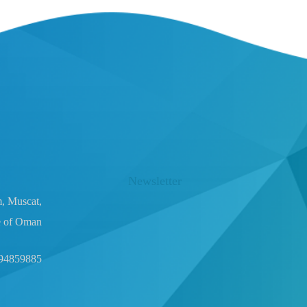
Newsletter
m, Muscat,
e of Oman
94859885