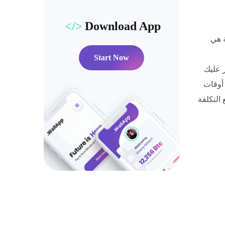
Download App
ة هي
Start Now
 عليك
 أوقات
 التكلفة