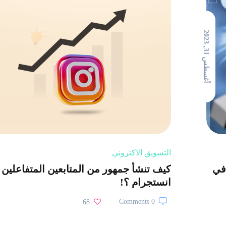
أ
غ
س
ط
س
1
,
2
0
2
3
3
التسويق الاكتروني
 في
كيف تنشأ جمهور من المتابعين المتفاعلين
انستجرام ؟!
0 Comments
68