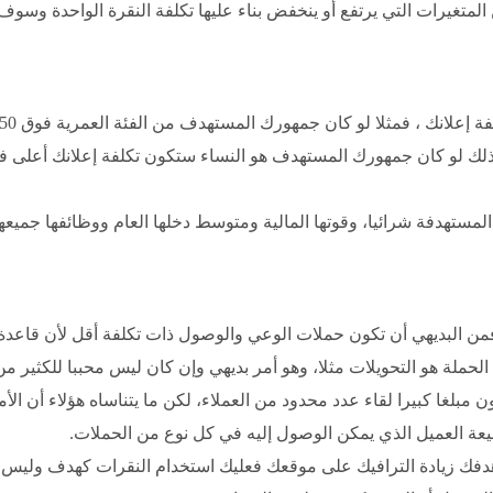
 المتغيرات التي يرتفع أو ينخفض بناء عليها تكلفة النقرة الواحدة وسوف
إعلانك أقل مقارنة بالفئة من 18-35 عام، كذلك لو كان جمهورك المستهدف هو النساء ستكون تكلفة إعلانك أعلى
المستهدفة شرائيا، وقوتها المالية ومتوسط دخلها العام ووظائفها جميعه
ا، فمن البديهي أن تكون حملات الوعي والوصول ذات تكلفة أقل لأن قاعدة
حملة هو التحويلات مثلا، وهو أمر بديهي وإن كان ليس محببا للكثير من
مبلغا كبيرا لقاء عدد محدود من العملاء، لكن ما يتناساه هؤلاء أن الأمر
طبيعة العميل الذي يمكن الوصول إليه في كل نوع من الحملات.
 هدفك زيادة الترافيك على موقعك فعليك استخدام النقرات كهدف وليس ا