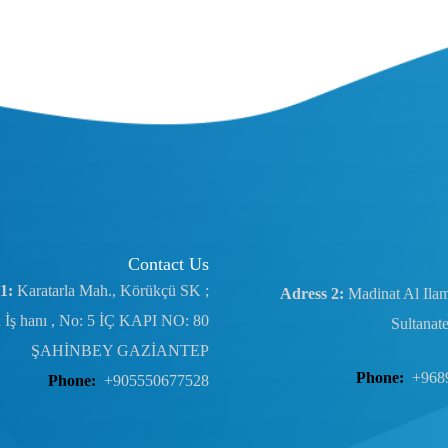
Contact Us
1:
Karatarla Mah., Körükçü SK ;
Adress 2:
Madinat Al Ila
 İş hanı , No: 5 İÇ KAPI NO: 80
Sultanat
ŞAHİNBEY GAZİANTEP
Phone:
+968
Phone:
+905550677528