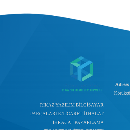
Adress 
Körükçü
RİKAZ YAZILIM BİLGİSAYAR
PARÇALARI E-TİCARET İTHALAT
İHRACAT PAZARLAMA