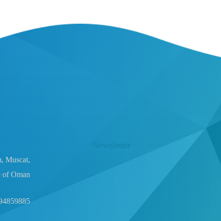
Newsletter
m, Muscat,
e of Oman
94859885