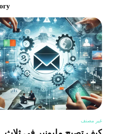
ategory
غير مصنف
كيف تصبح مليونير في ثلاث