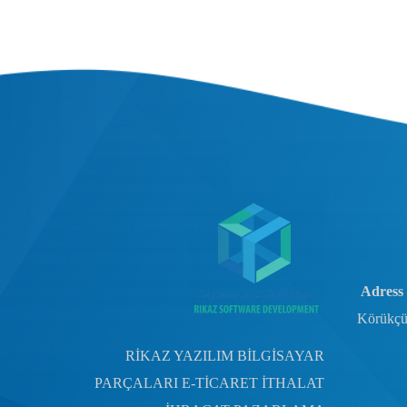
Adress 
Körükçü
RİKAZ YAZILIM BİLGİSAYAR
PARÇALARI E-TİCARET İTHALAT