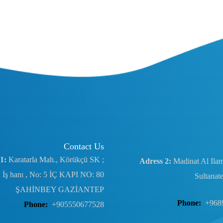
Contact Us
1:
Karatarla Mah., Körükçü SK ;
Adress 2:
Madinat Al Ila
 İş hanı , No: 5 İÇ KAPI NO: 80
Sultanat
ŞAHİNBEY GAZİANTEP
Phone:
+968
Phone:
+905550677528