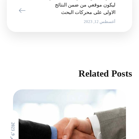
ليكون موقعي من ضمن النتائج
الاولى على محركات البحث
أغسطس 12, 2023
Related Posts
ن
و
ف
م
ب
ر
,
2
0
2
9