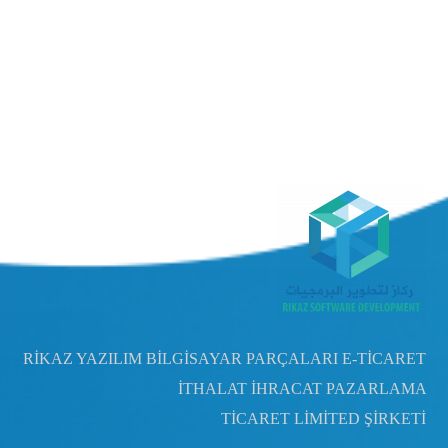
RİKAZ YAZILIM BİLGİSAYAR PARÇALARI E-TİCARET
İTHALAT İHRACAT PAZARLAMA
TİCARET LİMİTED ŞİRKETİ