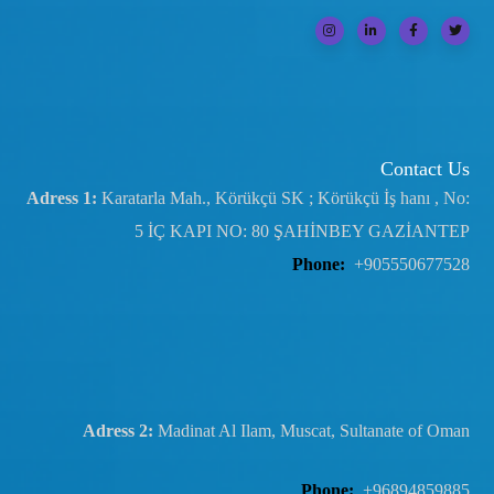
Contact Us
Adress 1:
Karatarla Mah., Körükçü SK ; Körükçü İş hanı , No:
5 İÇ KAPI NO: 80 ŞAHİNBEY GAZİANTEP
Phone:
+905550677528
Adress 2:
Madinat Al Ilam, Muscat, Sultanate of Oman
Phone:
+96894859885